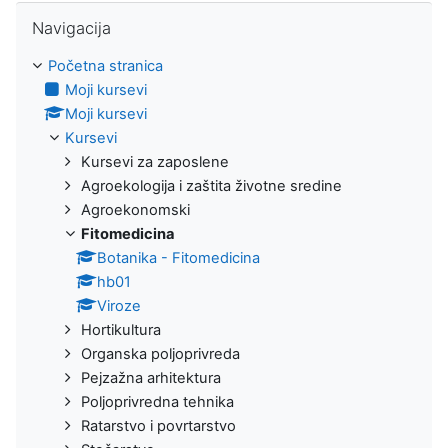
Preskoči Navigacija
Navigacija
Početna stranica
Moji kursevi
Moji kursevi
Kursevi
Kursevi za zaposlene
Agroekologija i zaštita životne sredine
Agroekonomski
Fitomedicina
Botanika - Fitomedicina
hb01
Viroze
Hortikultura
Organska poljoprivreda
Pejzažna arhitektura
Poljoprivredna tehnika
Ratarstvo i povrtarstvo