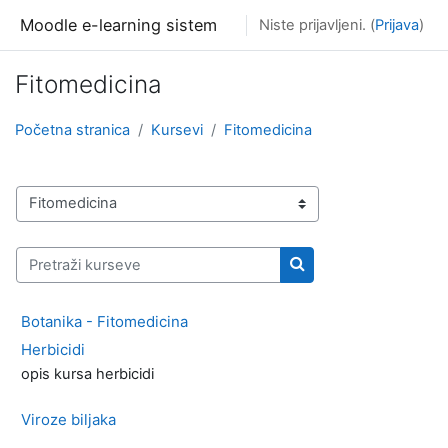
Idi na glavni sadržaj
Moodle e-learning sistem
Niste prijavljeni. (
Prijava
)
Fitomedicina
Početna stranica
Kursevi
Fitomedicina
Kategorije kurseva
Pretraži kurseve
Pretraži kurseve
Botanika - Fitomedicina
Herbicidi
opis kursa herbicidi
Viroze biljaka